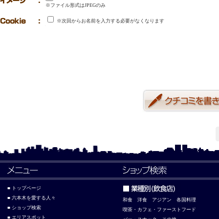
※ファイル形式はJPEGのみ
※次回からお名前を入力する必要がなくなります
■ トップページ
■ 六本木を愛する人々
和食
洋食
アジアン
各国料理
■ ショップ検索
喫茶・カフェ・ファーストフード
■ エリアスポット