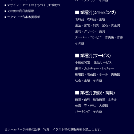
バー・スナック
その他
■ デザイン・アートのまちづくりに向けて
■ その他の商店街活動
■ ラクティブ六本木掲示板
食料品
衣料品・生地
生活・家電・雑貨
宝石・貴金属
生花・グリーン
薬局
スーパー・コンビニ
古美術・古書
その他
不
動産関連
生活サービス
趣味・カルチャー・レジャー
劇場館・映画館・ホール
美術館
社会・金融
その他
病院・歯科
動物病院
ホテル
公園
寺・神社
大使館
パーキング
その他
当ホームページ掲載の記事、写真、イラスト等の無断掲載を禁止します。