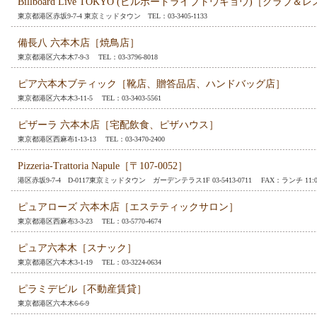
Billboard Live TOKYO (ビルボードライブトウキョウ)［クラブ
東京都港区赤坂9-7-4 東京ミッドタウン TEL：03-3405-1133
備長八 六本木店［焼鳥店］
東京都港区六本木7-9-3 TEL：03-3796-8018
ピア六本木ブティック［靴店、贈答品店、ハンドバッグ店］
東京都港区六本木3-11-5 TEL：03-3403-5561
ピザーラ 六本木店［宅配飲食、ピザハウス］
東京都港区西麻布1-13-13 TEL：03-3470-2400
Pizzeria-Trattoria Napule［〒107-0052］
港区赤坂9-7-4 D-0117東京ミッドタウン ガーデンテラス1F 03-5413-0711 FAX：ランチ 11:00～1
ピュアローズ 六本木店［エステティックサロン］
東京都港区西麻布3-3-23 TEL：03-5770-4674
ピュア六本木［スナック］
東京都港区六本木3-1-19 TEL：03-3224-0634
ピラミデビル［不動産賃貸］
東京都港区六本木6-6-9