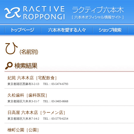
妃苑 六本木店［宅配飲食］
東京都港区西麻布3-2-13 TEL：03-5474-6793
久松歯科［歯科医院］
東京都港区六本木3-11-7 TEL：03-3403-8668
日高屋 六本木店［ラーメン店］
東京都港区六本木7-14-2 TEL：03-5770-6254
檜町公園［公園］