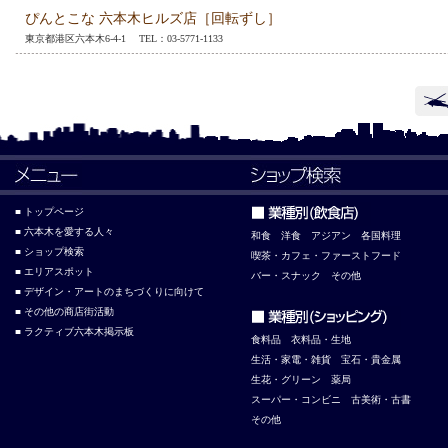
ぴんとこな 六本木ヒルズ店［回転ずし］
東京都港区六本木6-4-1 TEL：03-5771-1133
■ トップページ
■ 六本木を愛する人々
和食
洋食
アジアン
各国料理
■ ショップ検索
喫茶・カフェ・ファーストフード
■ エリアスポット
バー・スナック
その他
■ デザイン・アートのまちづくりに向けて
■ その他の商店街活動
■ ラクティブ六本木掲示板
食料品
衣料品・生地
生活・家電・雑貨
宝石・貴金属
生花・グリーン
薬局
スーパー・コンビニ
古美術・古書
その他