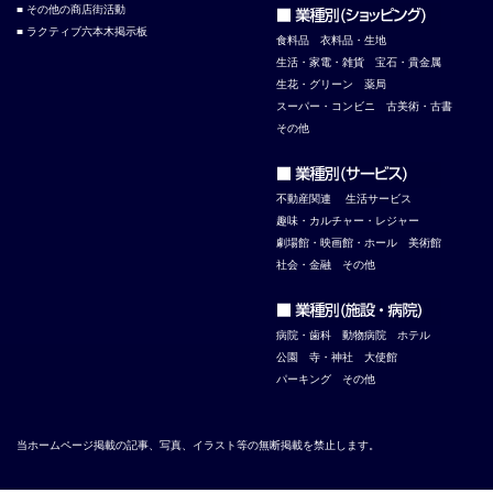
■ その他の商店街活動
■ ラクティブ六本木掲示板
食料品
衣料品・生地
生活・家電・雑貨
宝石・貴金属
生花・グリーン
薬局
スーパー・コンビニ
古美術・古書
その他
不
動産関連
生活サービス
趣味・カルチャー・レジャー
劇場館・映画館・ホール
美術館
社会・金融
その他
病院・歯科
動物病院
ホテル
公園
寺・神社
大使館
パーキング
その他
当ホームページ掲載の記事、写真、イラスト等の無断掲載を禁止します。