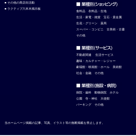
■ その他の商店街活動
■ ラクティブ六本木掲示板
食料品
衣料品・生地
生活・家電・雑貨
宝石・貴金属
生花・グリーン
薬局
スーパー・コンビニ
古美術・古書
その他
不
動産関連
生活サービス
趣味・カルチャー・レジャー
劇場館・映画館・ホール
美術館
社会・金融
その他
病院・歯科
動物病院
ホテル
公園
寺・神社
大使館
パーキング
その他
当ホームページ掲載の記事、写真、イラスト等の無断掲載を禁止します。