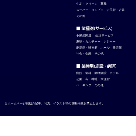
生花・グリーン
薬局
スーパー・コンビニ
古美術・古書
その他
不
動産関連
生活サービス
趣味・カルチャー・レジャー
劇場館・映画館・ホール
美術館
社会・金融
その他
病院・歯科
動物病院
ホテル
公園
寺・神社
大使館
パーキング
その他
当ホームページ掲載の記事、写真、イラスト等の無断掲載を禁止します。