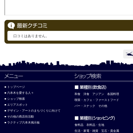
口コミはありません。
■ トップページ
■ 六本木を愛する人々
和食
洋食
アジアン
各国料理
■ ショップ検索
喫茶・カフェ・ファーストフード
■ エリアスポット
バー・スナック
その他
■ デザイン・アートのまちづくりに向けて
■ その他の商店街活動
■ ラクティブ六本木掲示板
食料品
衣料品・生地
生活・家電・雑貨
宝石・貴金属