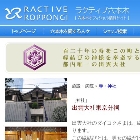
施設・病院 >
寺・神社
［神社］
出雲大社東京分祠
出雲大社のダイコクさまは、
ります。
この縁結びとは、男女の縁だ